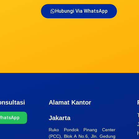
Hubungi Via WhatsApp
nsultasi
Alamat Kantor
Jakarta
WhatsApp
Ruko Pondok Pinang Center
(PCC), Blok A No.6, Jln. Gedung