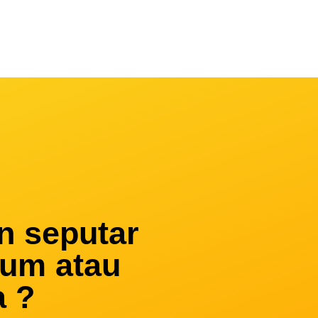
n seputar
kum atau
a ?