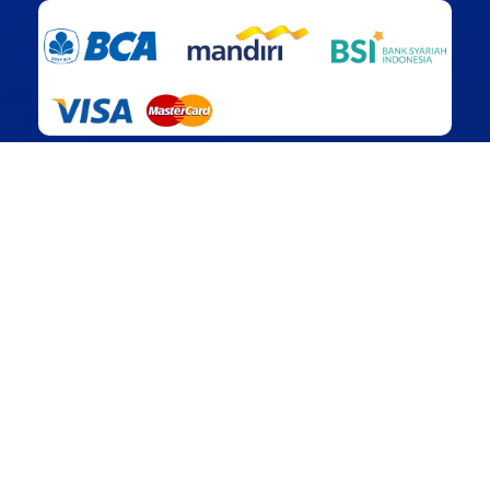
Alamat Kantor
Jakarta
Ruko Pondok Pinang Center (PCC), Blok A No.6, Jln.
Gedung Hijau Raya, Pondok Pinang, Kebayoran Lama,
Jakarta Selatan, DKI Jakarta – 12310
Perusahaan