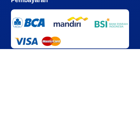
Pembayaran
Alamat Kantor
Jakarta
Ruko Pondok Pinang Center (PCC), Blok A No.6, Jln.
Gedung Hijau Raya, Pondok Pinang, Kebayoran Lama,
Jakarta Selatan, DKI Jakarta – 12310