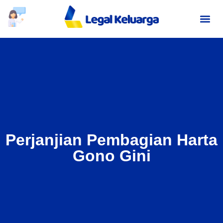
Tentang Kami
Jasa Huku
Hubungi Kami
Perjanjian Pembagian Harta
Gono Gini