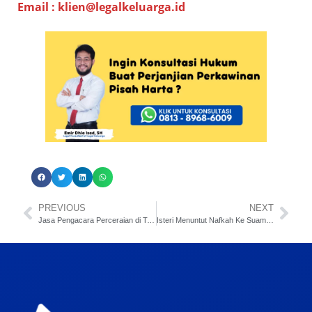
E
mail :
klien@legalkeluarga.id
PREVIOUS
NEXT
Jasa Pengacara Perceraian di Tangerang
Isteri Menuntut Nafkah Ke Suami Yang Tidak Datang Sidang Cerai