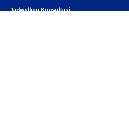
Jadwalkan Konsultasi
Konsultasi WhatsApp
Pembayaran
Alamat Kantor
Jakarta