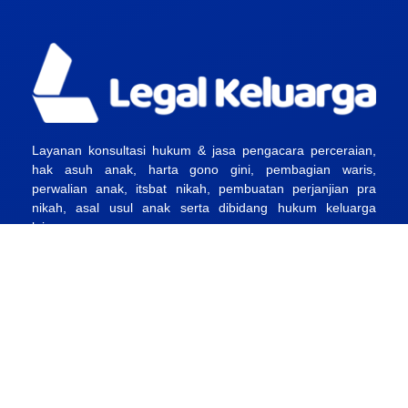
Layanan konsultasi hukum & jasa pengacara perceraian,
hak asuh anak, harta gono gini, pembagian waris,
perwalian anak, itsbat nikah, pembuatan perjanjian pra
nikah, asal usul anak serta dibidang hukum keluarga
lainnya.
Jakarta, Tangerang, Depok, Bekasi & Bogor.
______
Hotline : 0813-8968-6009
Email :
klien@legalkeluarga.id