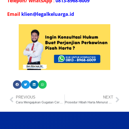
Telepon/ WhatsApp
:
0813-8968-6009
E
mail
klien@legalkeluarga.id
PREVIOUS
NEXT
Cara Mengajukan Gugatan Cerai Dari Luar Negeri
Prosedur Hibah Harta Menurut Hukum