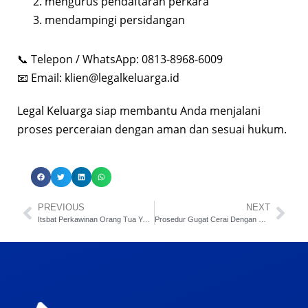
mengurus pendaftaran perkara
mendampingi persidangan
📞 Telepon / WhatsApp: 0813-8968-6009
📧 Email:
klien@legalkeluarga.id
Legal Keluarga siap membantu Anda menjalani
proses perceraian dengan aman dan sesuai hukum.
PREVIOUS
NEXT
Itsbat Perkawinan Orang Tua Yang Meninggal Dunia
Prosedur Gugat Cerai Dengan Surat Keterangan Ghaib