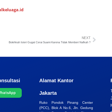
alkeluaga.id
NEXT
Bolehkah Isteri Gugat Cerai Suami Karena Tidak Memberi Nafkah ?
nsultasi
Alamat Kantor
Jakarta
WhatsApp
Ruko Pondok Pinang Center
(PCC), Blok A No.6, Jln. Gedung