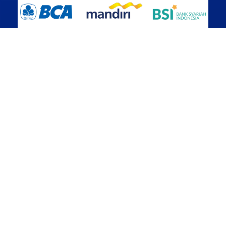
Alamat Kantor
Jakarta
Ruko Pondok Pinang Center (PCC), Blok A No.6, Jln.
Gedung Hijau Raya, Pondok Pinang, Kebayoran Lama,
Jakarta Selatan, DKI Jakarta – 12310
Perusahaan