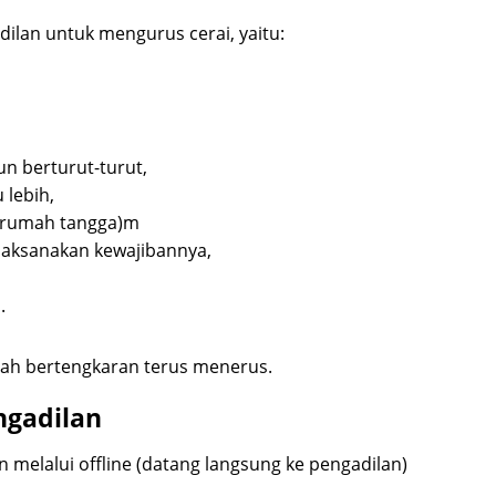
ilan untuk mengurus cerai, yaitu:
un berturut-turut,
 lebih,
m rumah tangga)m
elaksanakan kewajibannya,
.
lah bertengkaran terus menerus.
ngadilan
 melalui offline (datang langsung ke pengadilan)