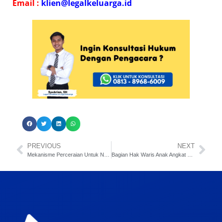
E
mail :
klien@legalkeluarga.id
PREVIOUS
NEXT
Mekanisme Perceraian Untuk Non Muslim di Pengadilan Negeri
Bagian Hak Waris Anak Angkat dalam Islam