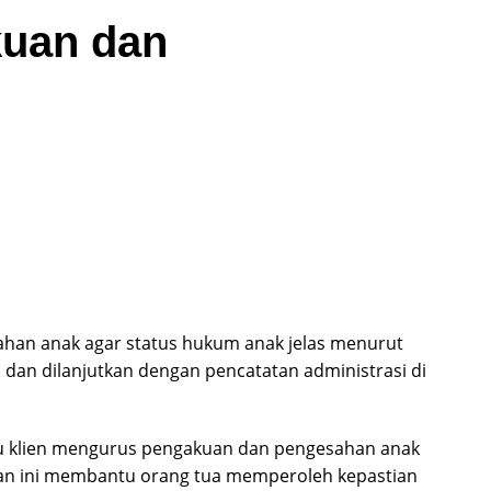
uan dan
an anak agar status hukum anak jelas menurut
 dan dilanjutkan dengan pencatatan administrasi di
u klien mengurus pengakuan dan pengesahan anak
anan ini membantu orang tua memperoleh kepastian