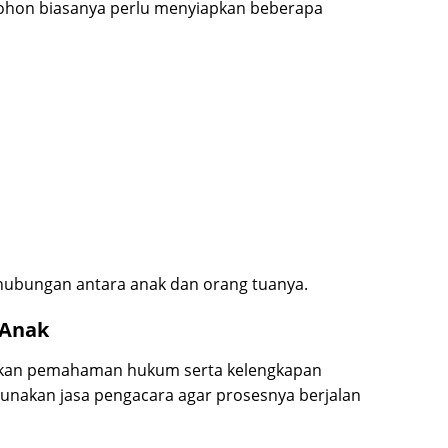
hon biasanya perlu menyiapkan beberapa
ubungan antara anak dan orang tuanya.
 Anak
ukan pemahaman hukum serta kelengkapan
unakan jasa pengacara agar prosesnya berjalan