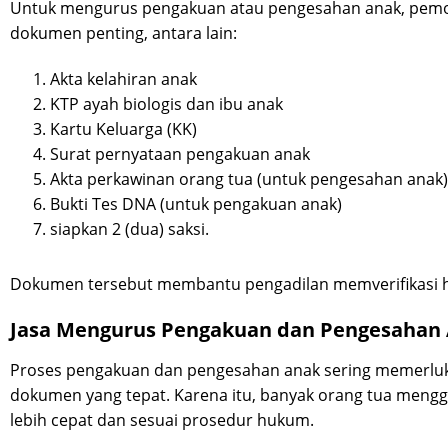
Untuk mengurus pengakuan atau pengesahan anak, pemo
dokumen penting, antara lain:
Akta kelahiran anak
KTP ayah biologis dan ibu anak
Kartu Keluarga (KK)
Surat pernyataan pengakuan anak
Akta perkawinan orang tua (untuk pengesahan anak)
Bukti Tes DNA (untuk pengakuan anak)
siapkan 2 (dua) saksi.
Dokumen tersebut membantu pengadilan memverifikasi h
Jasa Mengurus Pengakuan dan Pengesahan
Proses pengakuan dan pengesahan anak sering memerl
dokumen yang tepat. Karena itu, banyak orang tua mengg
lebih cepat dan sesuai prosedur hukum.