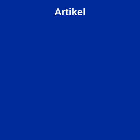
Artikel