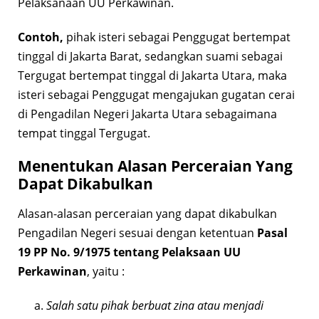
Pelaksanaan UU Perkawinan.
Contoh,
pihak isteri sebagai Penggugat bertempat
tinggal di Jakarta Barat, sedangkan suami sebagai
Tergugat bertempat tinggal di Jakarta Utara, maka
isteri sebagai Penggugat mengajukan gugatan cerai
di Pengadilan Negeri Jakarta Utara sebagaimana
tempat tinggal Tergugat.
Menentukan Alasan Perceraian Yang
Dapat Dikabulkan
Alasan-alasan perceraian yang dapat dikabulkan
Pengadilan Negeri sesuai dengan ketentuan
Pasal
19 PP No. 9/1975 tentang Pelaksaan UU
Perkawinan
, yaitu :
Salah satu pihak berbuat zina atau menjadi