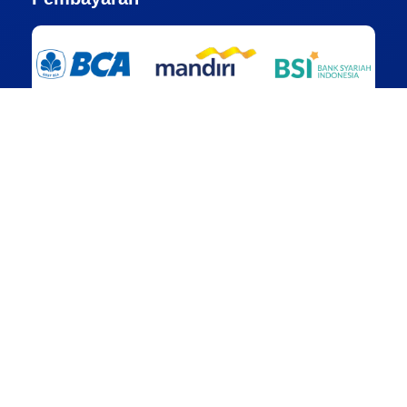
Alamat Kantor
Jakarta
Ruko Pondok Pinang Center (PCC), Blok A No.6, Jln.
Gedung Hijau Raya, Pondok Pinang, Kebayoran Lama,
Jakarta Selatan, DKI Jakarta – 12310