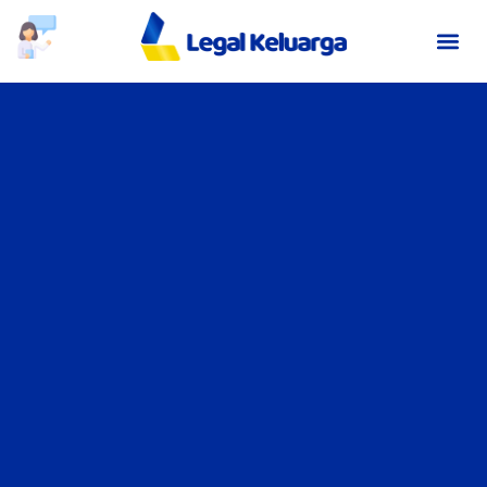
Tentang Kami
Jasa Huku
Hubungi Kami