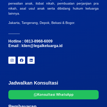
perwalian anak, itsbat nikah, pembuatan perjanjian pra
nikah, asal usul anak serta dibidang hukum keluarga
lainnya.
Jakarta, Tangerang, Depok, Bekasi & Bogor.
______
Hotline : 0813-8968-6009
Email :
klien@legalkeluarga.id
Jadwalkan Konsultasi
Konsultasi WhatsApp
Pembayaran