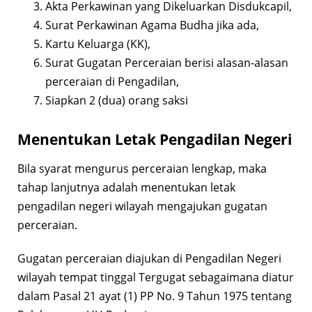
Akta Perkawinan yang Dikeluarkan Disdukcapil,
Surat Perkawinan Agama Budha jika ada,
Kartu Keluarga (KK),
Surat Gugatan Perceraian berisi alasan-alasan
perceraian di Pengadilan,
Siapkan 2 (dua) orang saksi
Menentukan Letak Pengadilan Negeri
Bila syarat mengurus perceraian lengkap, maka
tahap lanjutnya adalah menentukan letak
pengadilan negeri wilayah mengajukan gugatan
perceraian.
Gugatan perceraian diajukan di Pengadilan Negeri
wilayah tempat tinggal Tergugat sebagaimana diatur
dalam Pasal 21 ayat (1) PP No. 9 Tahun 1975 tentang