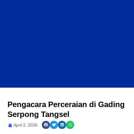
Pengacara Perceraian di Gading
Serpong Tangsel
April 2, 2026