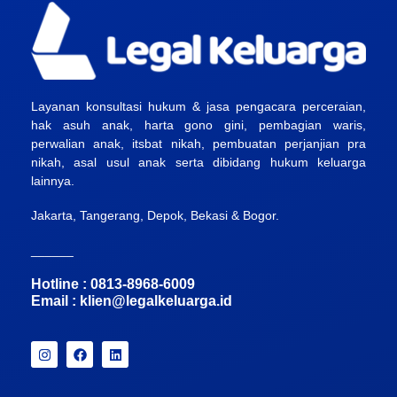
Layanan konsultasi hukum & jasa pengacara perceraian,
hak asuh anak, harta gono gini, pembagian waris,
perwalian anak, itsbat nikah, pembuatan perjanjian pra
nikah, asal usul anak serta dibidang hukum keluarga
lainnya.
Jakarta, Tangerang, Depok, Bekasi & Bogor.
______
Hotline : 0813-8968-6009
Email :
klien@legalkeluarga.id