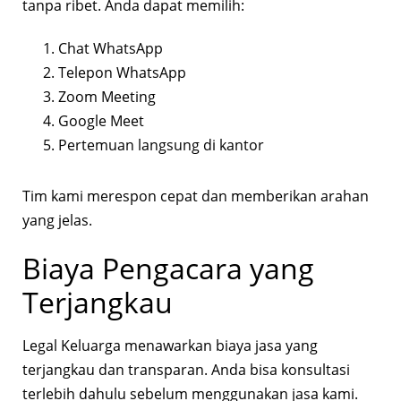
tanpa ribet. Anda dapat memilih:
Chat WhatsApp
Telepon WhatsApp
Zoom Meeting
Google Meet
Pertemuan langsung di kantor
Tim kami merespon cepat dan memberikan arahan
yang jelas.
Biaya Pengacara yang
Terjangkau
Legal Keluarga menawarkan biaya jasa yang
terjangkau dan transparan. Anda bisa konsultasi
terlebih dahulu sebelum menggunakan jasa kami.