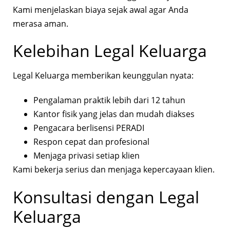
Kami menjelaskan biaya sejak awal agar Anda
merasa aman.
Kelebihan Legal Keluarga
Legal Keluarga memberikan keunggulan nyata:
Pengalaman praktik lebih dari 12 tahun
Kantor fisik yang jelas dan mudah diakses
Pengacara berlisensi PERADI
Respon cepat dan profesional
Menjaga privasi setiap klien
Kami bekerja serius dan menjaga kepercayaan klien.
Konsultasi dengan Legal
Keluarga