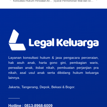
Konsultasi Hukum Perwalian Anak dan Izin Jual Aset: Via Online
Syarat Permohonan Wali dan Izin Jual di Pengadilan Negeri
Layanan konsultasi hukum & jasa pengacara perceraian,
hak asuh anak, harta gono gini, pembagian waris,
perwalian anak, itsbat nikah, pembuatan perjanjian pra
nikah, asal usul anak serta dibidang hukum keluarga
lainnya.
Jakarta, Tangerang, Depok, Bekasi & Bogor.
______
Hotline : 0813-8968-6009