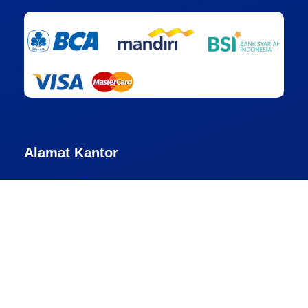
Alamat Kantor
Jakarta
Ruko Pondok Pinang Center (PCC), Blok A No.6, Jln.
Gedung Hijau Raya, Pondok Pinang, Kebayoran Lama,
Jakarta Selatan, DKI Jakarta – 12310