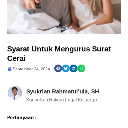
Syarat Untuk Mengurus Surat
Cerai
September 24, 2024
Syukrian Rahmatul'ula, SH
Konsultan Hukum Legal Keluarga
Pertanyaan :