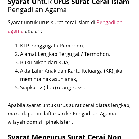
Syarat U
ntuk U
rus Surat Cerai Islam
Pengadilan Agama
Syarat untuk urus surat cerai islam di
Pengadilan
agama
adalah:
KTP Penggugat / Pemohon,
Alamat Lengkap Tergugat / Termohon,
Buku Nikah dari KUA,
Akta Lahir Anak dan Kartu Keluarga (KK) jika
meminta hak asuh anak,
Siapkan 2 (dua) orang saksi.
Apabila syarat untuk urus surat cerai diatas lengkap,
maka dapat di daftarkan ke Pengadilan Agama
wilayah domisili pihak Isteri.
Syarat Mengurus Surat Cerai Non