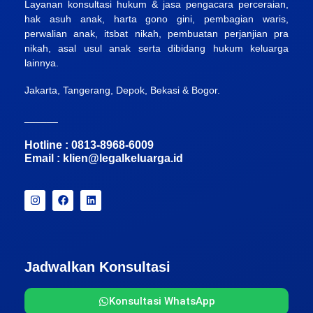
Layanan konsultasi hukum & jasa pengacara perceraian,
hak asuh anak, harta gono gini, pembagian waris,
perwalian anak, itsbat nikah, pembuatan perjanjian pra
nikah, asal usul anak serta dibidang hukum keluarga
lainnya.
Jakarta, Tangerang, Depok, Bekasi & Bogor.
______
Hotline : 0813-8968-6009
Email :
klien@legalkeluarga.id
Jadwalkan Konsultasi
Konsultasi WhatsApp