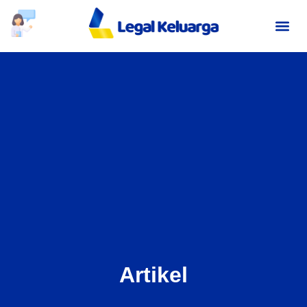
Tentang Kami
Jasa Huku
Hubungi Kami
Artikel