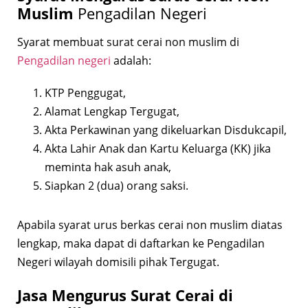
Muslim
Pengadilan Negeri
Syarat membuat surat cerai non muslim di
Pengadilan negeri
adalah:
KTP Penggugat,
Alamat Lengkap Tergugat,
Akta Perkawinan yang dikeluarkan Disdukcapil,
Akta Lahir Anak dan Kartu Keluarga (KK) jika
meminta hak asuh anak,
Siapkan 2 (dua) orang saksi.
Apabila syarat urus berkas cerai non muslim diatas
lengkap, maka dapat di daftarkan ke Pengadilan
Negeri wilayah domisili pihak Tergugat.
Jasa Mengurus Surat Cerai di