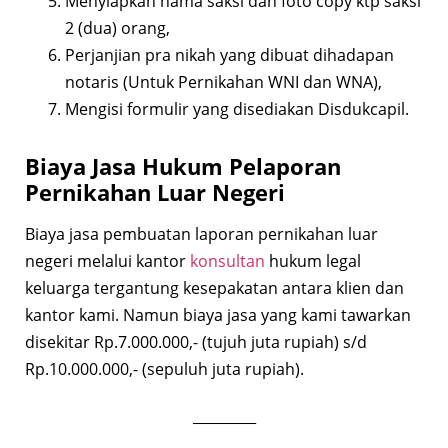
Menyiapkan nama saksi dan foto copy ktp saksi
2 (dua) orang,
Perjanjian pra nikah yang dibuat dihadapan
notaris (Untuk Pernikahan WNI dan WNA),
Mengisi formulir yang disediakan Disdukcapil.
Biaya Jasa Hukum Pelaporan
Pernikahan Luar Negeri
Biaya jasa pembuatan laporan pernikahan luar
negeri melalui kantor
konsultan
hukum legal
keluarga tergantung kesepakatan antara klien dan
kantor kami. Namun biaya jasa yang kami tawarkan
disekitar Rp.7.000.000,- (tujuh juta rupiah) s/d
Rp.10.000.000,- (sepuluh juta rupiah).
_________