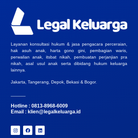
Layanan konsultasi hukum & jasa pengacara perceraian,
hak asuh anak, harta gono gini, pembagian waris,
perwalian anak, itsbat nikah, pembuatan perjanjian pra
nikah, asal usul anak serta dibidang hukum keluarga
lainnya.
Jakarta, Tangerang, Depok, Bekasi & Bogor.
______
Hotline : 0813-8968-6009
Email :
klien@legalkeluarga.id