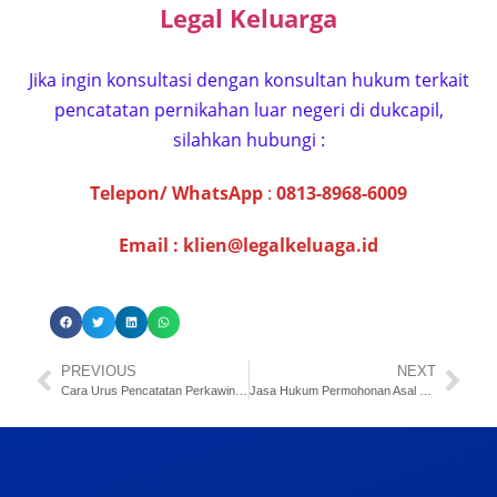
Legal Keluarga
Jika ingin konsultasi dengan konsultan hukum terkait
pencatatan pernikahan luar negeri di dukcapil,
silahkan hubungi :
Telepon/ WhatsApp
:
0813-8968-6009
Email :
klien@legalkeluaga.id
PREVIOUS
NEXT
Cara Urus Pencatatan Perkawinan Luar Negeri di Indonesia
Jasa Hukum Permohonan Asal Usul Anak