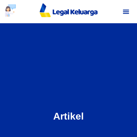
Tentang Kami
Jasa Huku
Hubungi Kami
Artikel