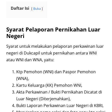
Daftar Isi
Buka
Syarat Pelaporan Pernikahan Luar
Negeri
Syarat untuk melakukan pelaporan perkawinan luar
negeri di Dukcapil untuk pernikahan antara WNI
atau WNI dan WNA, yaitu:
Ktp Pemohon (WNI) dan Paspor Pemohon
(WNA),
Kartu Keluarga (KK) Pemohon WNI,
Akta Perkawinan / Bukti Pernikahan Dicatat di
Luar Negeri (Diterjemahkan),
Bukti Laporan Perkawinan Luar Negeri di KBRI,