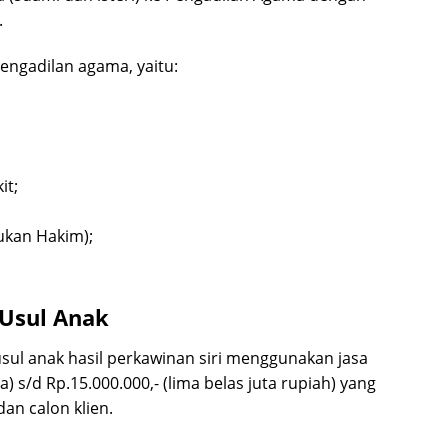
.
ngadilan agama, yaitu:
it;
lukan Hakim);
 Usul Anak
ul anak hasil perkawinan siri menggunakan jasa
a) s/d Rp.15.000.000,- (lima belas juta rupiah) yang
an calon klien.