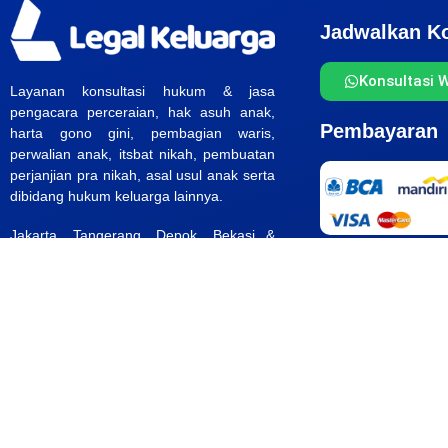
Jadwalkan Ko
Konsultasi 
Layanan konsultasi hukum & jasa
pengacara perceraian, hak asuh anak,
Pembayaran
harta gono gini, pembagian waris,
perwalian anak, itsbat nikah, pembuatan
perjanjian pra nikah, asal usul anak serta
dibidang hukum keluarga lainnya.
Jakarta, Tangerang, Depok, Bekasi &
Bogor.
______
Hotline : 0813-8968-6009
Email :
klien@legalkeluarga.id