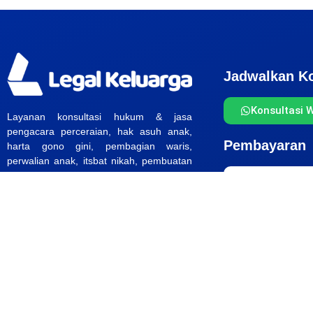
Jadwalkan Ko
Konsultasi 
Layanan konsultasi hukum & jasa
pengacara perceraian, hak asuh anak,
Pembayaran
harta gono gini, pembagian waris,
perwalian anak, itsbat nikah, pembuatan
perjanjian pra nikah, asal usul anak serta
dibidang hukum keluarga lainnya.
Jakarta, Tangerang, Depok, Bekasi &
Bogor.
______
Hotline : 0813-8968-6009
Email :
klien@legalkeluarga.id