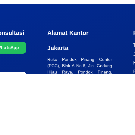
nsultasi
Alamat Kantor
Jakarta
WhatsApp
Ruko Pondok Pinang Center
(PCC), Blok A No.6, Jln. Gedung
Hijau Raya, Pondok Pinang,
Kebayoran Lama, Jakarta
Selatan, DKI Jakarta – 12310